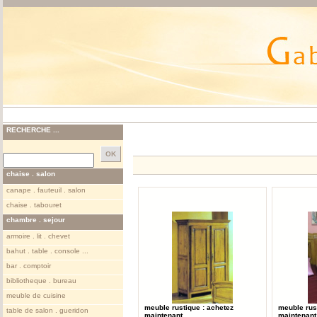
RECHERCHE ...
chaise . salon
canape . fauteuil . salon
chaise . tabouret
chambre . sejour
armoire . lit . chevet
bahut . table . console ...
bar . comptoir
bibliotheque . bureau
meuble de cuisine
meuble rustique : achetez
meuble rus
table de salon . gueridon
maintenant ...
maintenant 