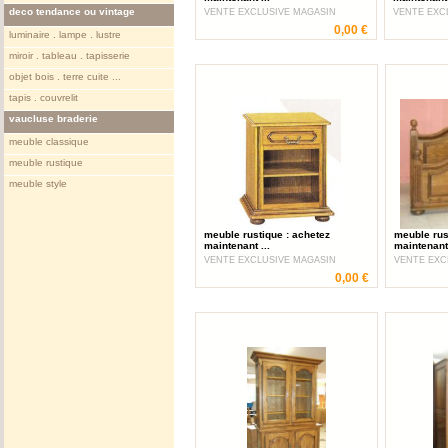
deco tendance ou vintage
VENTE EXCLUSIVE MAGASIN
VENTE EXC
0,00 €
luminaire . lampe . lustre
miroir . tableau . tapisserie
objet bois . terre cuite ...
tapis . couvrelit
vaucluse braderie
meuble classique
meuble rustique
meuble style
meuble rustique : achetez
meuble rus
maintenant ...
maintenant 
VENTE EXCLUSIVE MAGASIN
VENTE EXC
0,00 €