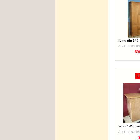
living pin 240
VENTE EXCLUS
60
bahut 143 che
VENTE EXCLUS