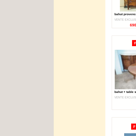
bahut provenc
VENTE EXCLUS
690
bahut + table 
VENTE EXCLUS