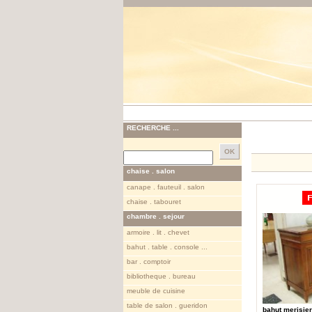
RECHERCHE ...
chaise . salon
canape . fauteuil . salon
chaise . tabouret
chambre . sejour
armoire . lit . chevet
bahut . table . console ...
bar . comptoir
bibliotheque . bureau
meuble de cuisine
table de salon . gueridon
bahut merisie