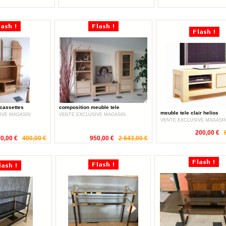
cassettes
composition meuble tele
meuble tele clair helios
IVE MAGASIN
VENTE EXCLUSIVE MAGASIN
VENTE EXCLUSIVE MAGASI
200,00 €
90,00 €
400,00 €
950,00 €
2 643,00 €