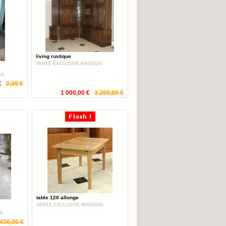
living rustique
VENTE EXCLUSIVE MAGASIN
IN
€
0,00 €
1 000,00 €
3 200,00 €
table 120 allonge
VENTE EXCLUSIVE MAGASIN
IN
430,00 €