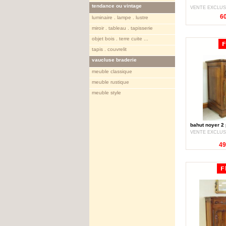
tendance ou vintage
VENTE EXCLUS
6
luminaire . lampe . lustre
miroir . tableau . tapisserie
objet bois . terre cuite ...
tapis . couvrelit
vaucluse braderie
meuble classique
meuble rustique
meuble style
bahut noyer 2 
VENTE EXCLUS
49