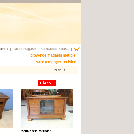
ions
!
|
Notre magasin
|
Contactez-nous...
|
provence magasin meuble
salle a manger . cuisine
Page 1/1
meuble tele merisier