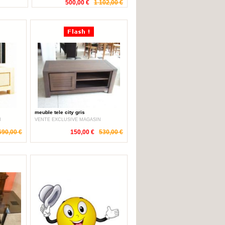
500,00 €
1 102,00 €
meuble tele city gris
N
VENTE EXCLUSIVE MAGASIN
690,00 €
150,00 €
530,00 €