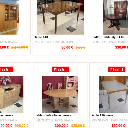
table 140
buffet + table style LXIII
IVE MAGASIN
VENTE EXCLUSIVE MAGASIN
VENTE EXCLUSIVE MAGAS
0,00 €
2 270,00 €
80,00 €
0,00 €
330,00 
ne ceruse
table ronde chene ceruse
table 130 verre
IVE MAGASIN
VENTE EXCLUSIVE MAGASIN
VENTE EXCLUSIVE MAGAS
390,00 €
995,00 €
300,00 €
825,00 €
150,00 €