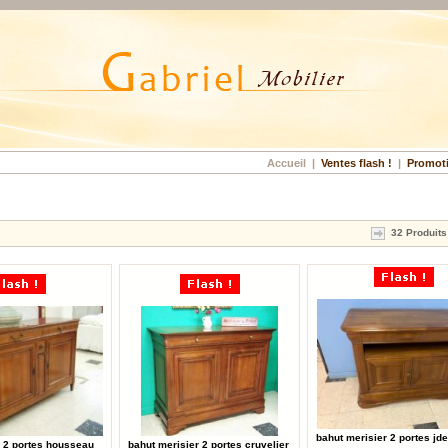
Accueil
|
Ventes flash !
|
Promot
32 Produits
bahut merisier 2 portes jde
r 2 portes housseau
bahut merisier 2 portes cruvelier