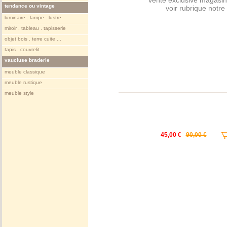
vente exclusive magasin
tendance ou vintage
voir rubrique notr
luminaire . lampe . lustre
miroir . tableau . tapisserie
objet bois . terre cuite ...
tapis . couvrelit
vaucluse braderie
meuble classique
meuble rustique
meuble style
45,00 €
90,00 €