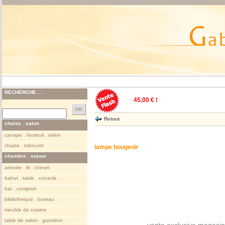
RECHERCHE ...
45,00 € !
Retour
chaise . salon
canape . fauteuil . salon
chaise . tabouret
lampe bougeoir
chambre . sejour
armoire . lit . chevet
bahut . table . console ...
bar . comptoir
bibliotheque . bureau
meuble de cuisine
table de salon . gueridon