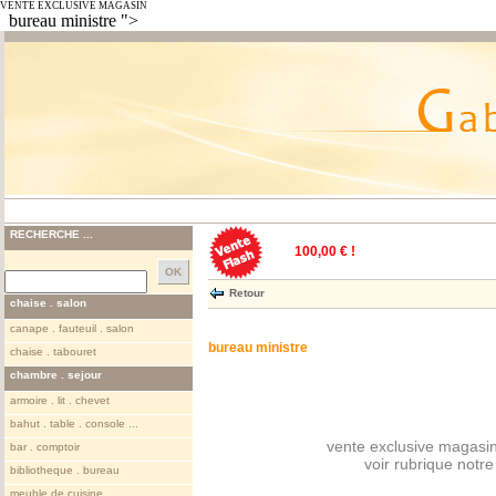
VENTE EXCLUSIVE MAGASIN
bureau ministre ">
RECHERCHE ...
100,00 € !
Retour
chaise . salon
canape . fauteuil . salon
bureau ministre
chaise . tabouret
chambre . sejour
armoire . lit . chevet
bahut . table . console ...
vente exclusive magasin
bar . comptoir
voir rubrique notr
bibliotheque . bureau
meuble de cuisine