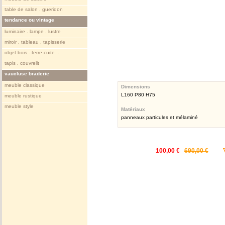
table de salon . gueridon
tendance ou vintage
luminaire . lampe . lustre
miroir . tableau . tapisserie
objet bois . terre cuite ...
tapis . couvrelit
vaucluse braderie
meuble classique
Dimensions
L160 P80 H75
meuble rustique
meuble style
Matériaux
panneaux particules et mélaminé
100,00 €
690,00 €