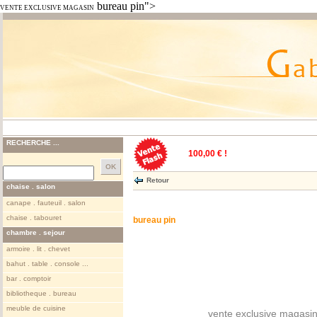
bureau pin">
VENTE EXCLUSIVE MAGASIN
RECHERCHE ...
100,00 € !
Retour
chaise . salon
canape . fauteuil . salon
chaise . tabouret
bureau pin
chambre . sejour
armoire . lit . chevet
bahut . table . console ...
bar . comptoir
bibliotheque . bureau
meuble de cuisine
vente exclusive magasin