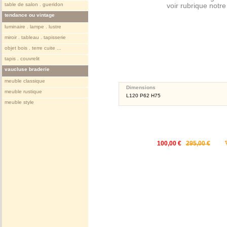
table de salon . gueridon
voir rubrique notr
tendance ou vintage
luminaire . lampe . lustre
miroir . tableau . tapisserie
objet bois . terre cuite ...
tapis . couvrelit
vaucluse braderie
meuble classique
Dimensions
meuble rustique
L120 P62 H75
meuble style
100,00 €
295,00 €