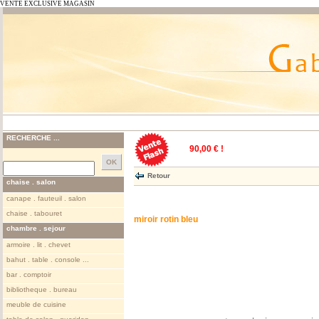
VENTE EXCLUSIVE MAGASIN
RECHERCHE ...
90,00 € !
Retour
chaise . salon
canape . fauteuil . salon
chaise . tabouret
miroir rotin bleu
chambre . sejour
armoire . lit . chevet
bahut . table . console ...
bar . comptoir
bibliotheque . bureau
meuble de cuisine