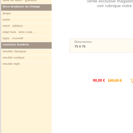
table de salon . gueridon
vente exclusive magasin
voir rubrique notr
deco tendance ou vintage
lampe
lustre
miroir . tableau
objet bois . terre cuite ...
tapis . couvrelit
Dimensions
vaucluse braderie
75 X 75
meuble classique
meuble rustique
meuble style
90,00 €
180,00 €