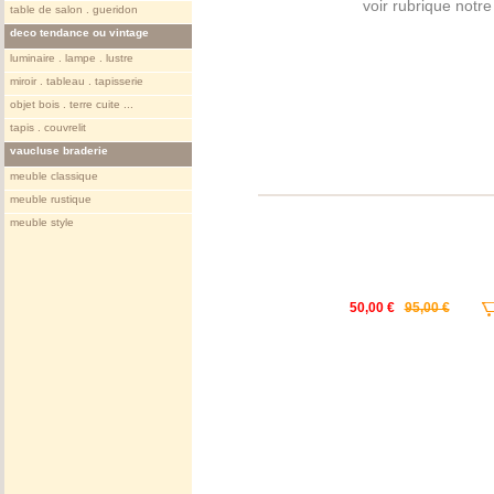
voir rubrique notr
table de salon . gueridon
deco tendance ou vintage
luminaire . lampe . lustre
miroir . tableau . tapisserie
objet bois . terre cuite ...
tapis . couvrelit
vaucluse braderie
meuble classique
meuble rustique
meuble style
50,00 €
95,00 €