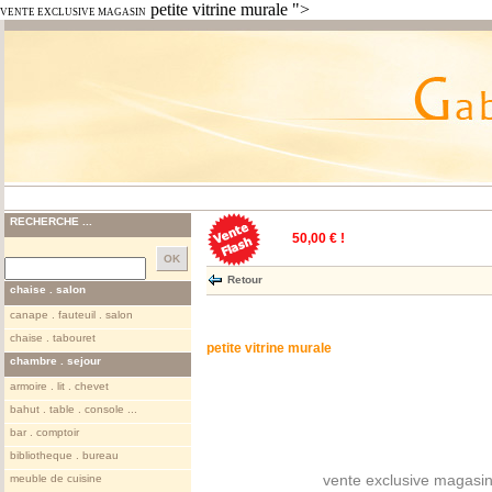
petite vitrine murale ">
VENTE EXCLUSIVE MAGASIN
RECHERCHE ...
50,00 € !
Retour
chaise . salon
canape . fauteuil . salon
chaise . tabouret
petite vitrine murale
chambre . sejour
armoire . lit . chevet
bahut . table . console ...
bar . comptoir
bibliotheque . bureau
vente exclusive magasin
meuble de cuisine