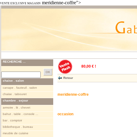
meridienne-coffre">
VENTE EXCLUSIVE MAGASIN
RECHERCHE ...
80,00 € !
Retour
chaise . salon
canape . fauteuil . salon
chaise . tabouret
meridienne-coffre
chambre . sejour
armoire . lit . chevet
occasion
bahut . table . console ...
bar . comptoir
bibliotheque . bureau
meuble de cuisine