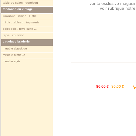
table de salon . gueridon
vente exclusive magasin
voir rubrique notr
tendance ou vintage
luminaire . lampe . lustre
miroir . tableau . tapisserie
objet bois . terre cuite ...
tapis . couvrelit
vaucluse braderie
meuble classique
meuble rustique
meuble style
80,00 €
80,00 €