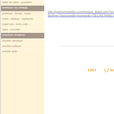
table de salon . gueridon
tendance ou vintage
http://gabrielmobilier.com/produit_detail.asp
luminaire . lampe . lustre
Bollene Vaucluse&b=bureau&c=SECRETAIRE
miroir . tableau . tapisserie
objet bois . terre cuite ...
tapis . couvrelit
vaucluse braderie
meuble classique
meuble rustique
meuble style
0,00 €
Ach