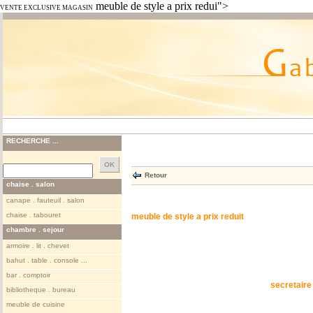
meuble de style a prix redui">
VENTE EXCLUSIVE MAGASIN
RECHERCHE ...
Retour
chaise . salon
canape . fauteuil . salon
chaise . tabouret
meuble de style a prix reduit
chambre . sejour
armoire . lit . chevet
bahut . table . console ...
bar . comptoir
secretaire
bibliotheque . bureau
meuble de cuisine