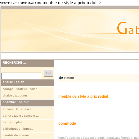
meuble de style a prix redui">
VENTE EXCLUSIVE MAGASIN
RECHERCHE ...
Retour
chaise . salon
canape . fauteuil . salon
chaise . tabouret
meuble de style a prix reduit
chambre . sejour
armoire . lit . chevet
bahut . table . console ...
bar . comptoir
commode
bibliotheque . bureau
meuble de cuisine
http://gabrielmobilier.com/produit_detail.asp?produit