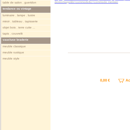
destockage&b=commode&c=commode merisier
table de salon . gueridon
tendance ou vintage
luminaire . lampe . lustre
miroir . tableau . tapisserie
objet bois . terre cuite ...
tapis . couvrelit
vaucluse braderie
meuble classique
meuble rustique
meuble style
0,00 €
Ach