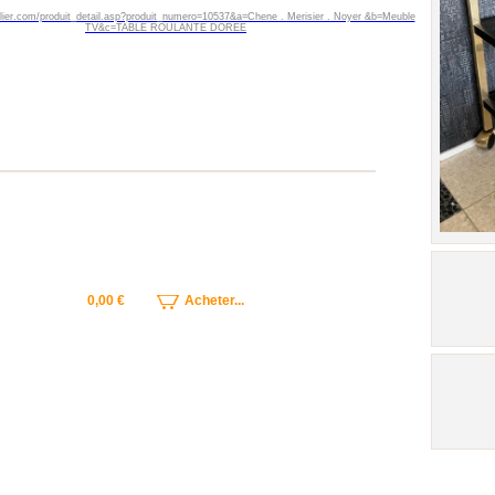
bilier.com/produit_detail.asp?produit_numero=10537&a=Chene . Merisier . Noyer &b=Meuble
TV&c=TABLE ROULANTE DOREE
0,00 €
Acheter...