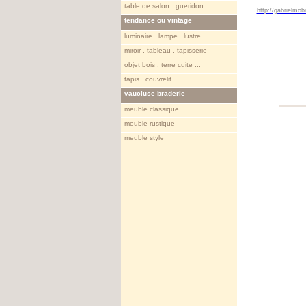
table de salon . gueridon
http://gabrielmo
tendance ou vintage
luminaire . lampe . lustre
miroir . tableau . tapisserie
objet bois . terre cuite ...
tapis . couvrelit
vaucluse braderie
meuble classique
meuble rustique
meuble style