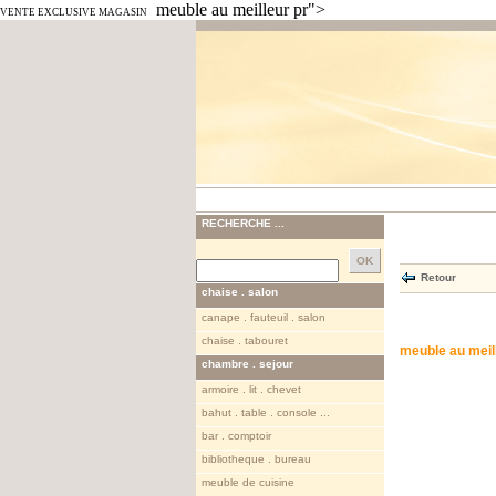
meuble au meilleur pr">
VENTE EXCLUSIVE MAGASIN
RECHERCHE ...
Retour
chaise . salon
canape . fauteuil . salon
chaise . tabouret
meuble au meill
chambre . sejour
armoire . lit . chevet
bahut . table . console ...
bar . comptoir
bibliotheque . bureau
meuble de cuisine