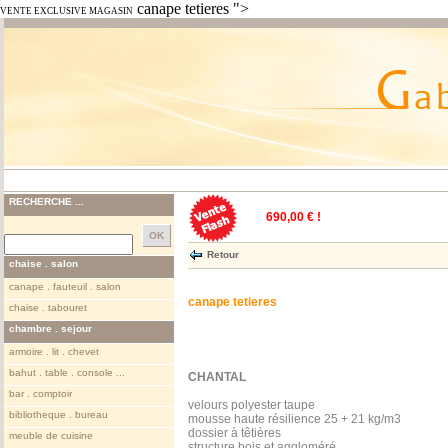
canape tetieres ">
VENTE EXCLUSIVE MAGASIN
RECHERCHE ...
690,00 € !
Retour
chaise . salon
canape . fauteuil . salon
canape tetieres
chaise . tabouret
chambre . sejour
armoire . lit . chevet
bahut . table . console ...
CHANTAL
bar . comptoir
velours polyester taupe
bibliotheque . bureau
mousse haute résilience 25 + 21 kg/m3
dossier à têtières
meuble de cuisine
structure bois et aggloméré