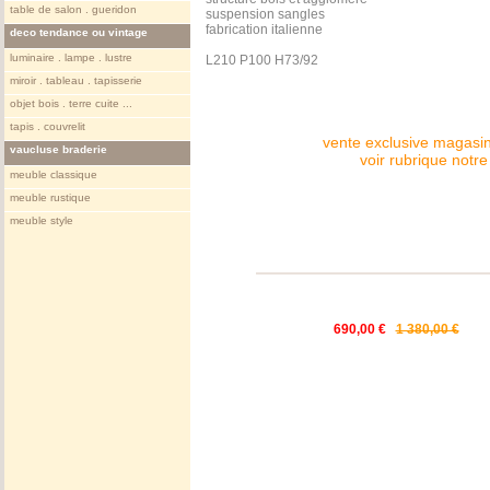
table de salon . gueridon
suspension sangles
fabrication italienne
deco tendance ou vintage
luminaire . lampe . lustre
L210 P100 H73/92
miroir . tableau . tapisserie
objet bois . terre cuite ...
tapis . couvrelit
vente exclusive magasin
vaucluse braderie
voir rubrique notr
meuble classique
meuble rustique
meuble style
690,00 €
1 380,00 €