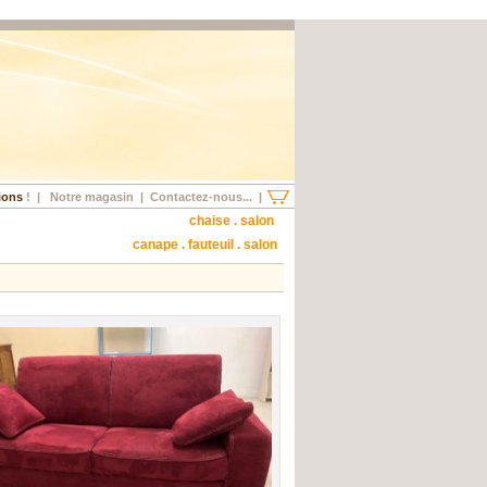
ions
!
|
Notre magasin
|
Contactez-nous...
|
chaise . salon
canape . fauteuil . salon