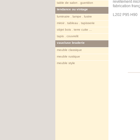
revêtement micr
table de salon . gueridon
fabrication fran
tendance ou vintage
L202 P95 H90
luminaire . lampe . lustre
miroir . tableau . tapisserie
objet bois . terre cuite ...
tapis . couvrelit
vaucluse braderie
meuble classique
meuble rustique
meuble style