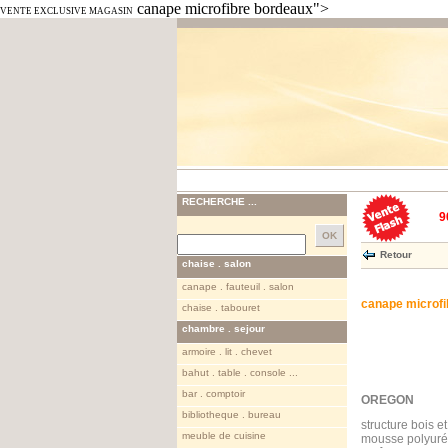
canape microfibre bordeaux">
VENTE EXCLUSIVE MAGASIN
RECHERCHE ...
9
Retour
chaise . salon
canape . fauteuil . salon
canape microfi
chaise . tabouret
chambre . sejour
armoire . lit . chevet
bahut . table . console ...
bar . comptoir
OREGON
bibliotheque . bureau
structure bois e
meuble de cuisine
mousse polyuré