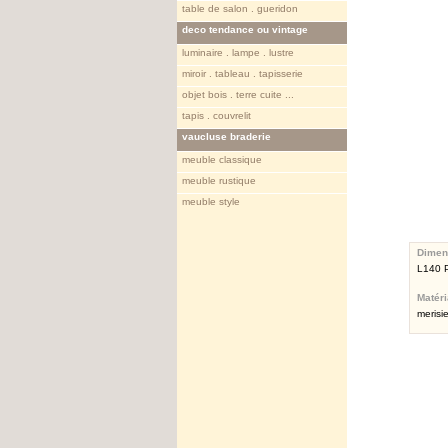
table de salon . gueridon
deco tendance ou vintage
luminaire . lampe . lustre
miroir . tableau . tapisserie
objet bois . terre cuite ...
tapis . couvrelit
vaucluse braderie
meuble classique
meuble rustique
meuble style
Dimen
L140 
Matér
merisie