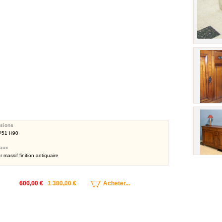
sions
P51 H90
iaux
r massif finition antiquaire
600,00 €
1 380,00 €
Acheter...