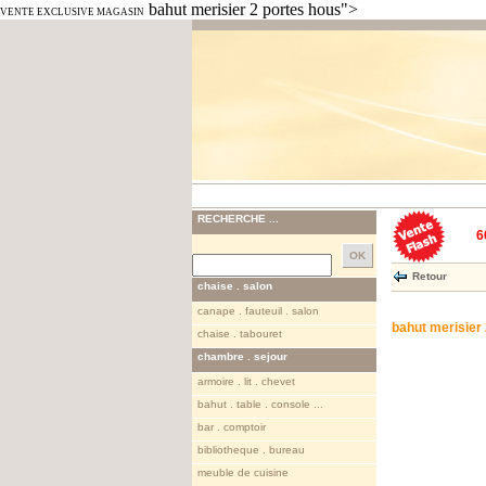
bahut merisier 2 portes hous">
VENTE EXCLUSIVE MAGASIN
RECHERCHE ...
6
Retour
chaise . salon
canape . fauteuil . salon
bahut merisier
chaise . tabouret
chambre . sejour
armoire . lit . chevet
bahut . table . console ...
bar . comptoir
bibliotheque . bureau
meuble de cuisine