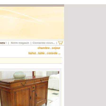
ions
!
|
Notre magasin
|
Contactez-nous...
|
chambre . sejour
bahut . table . console ...