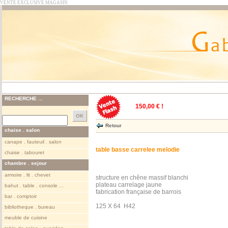
VENTE EXCLUSIVE MAGASIN
RECHERCHE ...
150,00 € !
Retour
chaise . salon
canape . fauteuil . salon
table basse carrelee melodie
chaise . tabouret
chambre . sejour
armoire . lit . chevet
structure en chêne massif blanchi
plateau carrelage jaune
bahut . table . console ...
fabrication française de barrois
bar . comptoir
125 X 64 H42
bibliotheque . bureau
meuble de cuisine