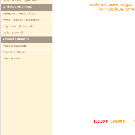
table de salon . gueridon
vente exclusive magasin
tendance ou vintage
voir rubrique notr
luminaire . lampe . lustre
miroir . tableau . tapisserie
objet bois . terre cuite ...
tapis . couvrelit
vaucluse braderie
meuble classique
meuble rustique
meuble style
150,00 €
590,00 €