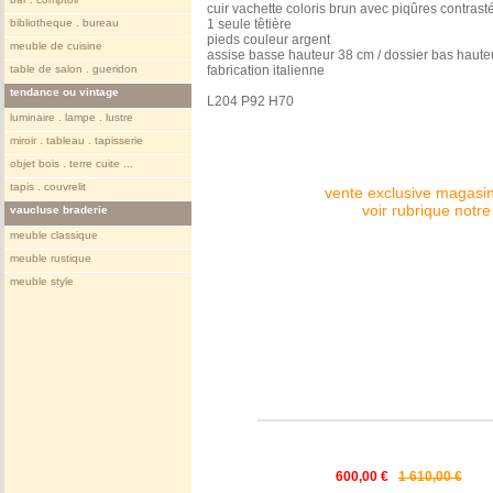
cuir vachette coloris brun avec piqûres contrast
bibliotheque . bureau
1 seule têtière
pieds couleur argent
meuble de cuisine
assise basse hauteur 38 cm / dossier bas haute
table de salon . gueridon
fabrication italienne
tendance ou vintage
L204 P92 H70
luminaire . lampe . lustre
miroir . tableau . tapisserie
objet bois . terre cuite ...
tapis . couvrelit
vente exclusive magasin
voir rubrique notr
vaucluse braderie
meuble classique
meuble rustique
meuble style
600,00 €
1 610,00 €