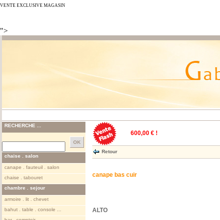
VENTE EXCLUSIVE MAGASIN
">
RECHERCHE ...
600,00 € !
Retour
chaise . salon
canape . fauteuil . salon
canape bas cuir
chaise . tabouret
chambre . sejour
armoire . lit . chevet
bahut . table . console ...
ALTO
bar . comptoir