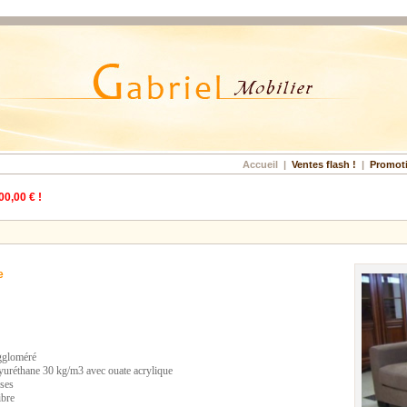
Accueil
|
Ventes flash !
|
Promot
00,00 € !
e
aggloméré
yuréthane 30 kg/m3 avec ouate acrylique
uses
ibre