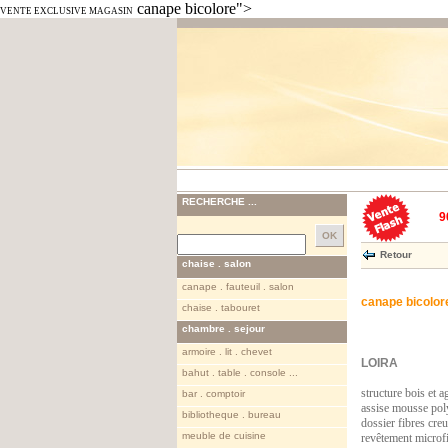
canape bicolore">
VENTE EXCLUSIVE MAGASIN
RECHERCHE ...
9
Retour
chaise . salon
canape . fauteuil . salon
canape bicolor
chaise . tabouret
chambre . sejour
armoire . lit . chevet
LOIRA
bahut . table . console ...
structure bois et 
bar . comptoir
assise mousse pol
bibliotheque . bureau
dossier fibres cre
meuble de cuisine
revêtement microf