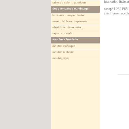
fabrication italien
table de salon . gueridon
deco tendance ou vintage
canapé L232 P85
chauffeuse : accol
luminaire . lampe . lustre
miroir . tableau . tapisserie
objet bois . terre cuite ...
tapis . couvrelit
vaucluse braderie
meuble classique
meuble rustique
meuble style