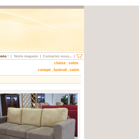
ions
!
|
Notre magasin
|
Contactez-nous...
|
chaise . salon
canape . fauteuil . salon