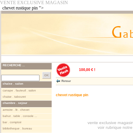
VENTE EXCLUSIVE MAGASIN
chevet rustique pin ">
RECHERCHE ...
100,00 € !
Retour
chaise . salon
canape . fauteuil . salon
chevet rustique pin
chaise . tabouret
chambre . sejour
armoire . lit . chevet
bahut . table . console ...
vente exclusive magasin
bar . comptoir
voir rubrique notr
bibliotheque . bureau