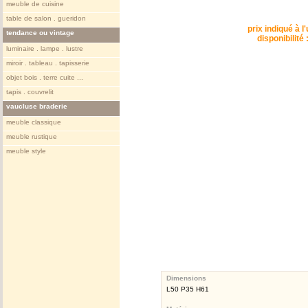
meuble de cuisine
table de salon . gueridon
prix indiqué à l'
tendance ou vintage
disponibilité 
luminaire . lampe . lustre
miroir . tableau . tapisserie
objet bois . terre cuite ...
tapis . couvrelit
vaucluse braderie
meuble classique
meuble rustique
meuble style
Dimensions
L50 P35 H61