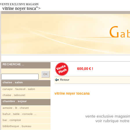
VENTE EXCLUSIVE MAGASIN
vitrine noyer tosca">
RECHERCHE ...
600,00 € !
Retour
chaise . salon
canape . fauteuil . salon
vitrine noyer toscana
chaise . tabouret
chambre . sejour
armoire . lit . chevet
bahut . table . console ...
vente exclusive magasin
bar . comptoir
voir rubrique notr
bibliotheque . bureau