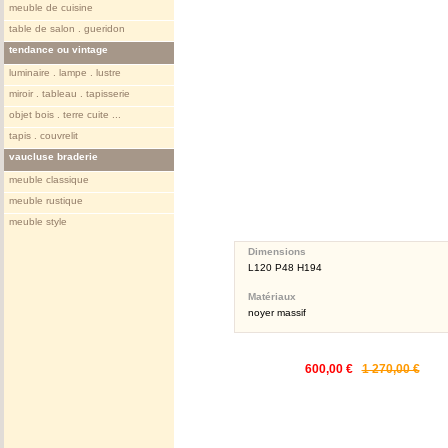
meuble de cuisine
table de salon . gueridon
tendance ou vintage
luminaire . lampe . lustre
miroir . tableau . tapisserie
objet bois . terre cuite ...
tapis . couvrelit
vaucluse braderie
meuble classique
meuble rustique
meuble style
Dimensions
L120 P48 H194
Matériaux
noyer massif
600,00 €
1 270,00 €