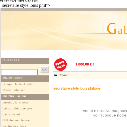
VENTE EXCLUSIVE MAGASIN
secretaire style louis phil">
RECHERCHE ...
1 000,00 € !
Retour
chaise . salon
canape . fauteuil . salon
secretaire style louis philippe
chaise . tabouret
chambre . sejour
armoire . lit . chevet
bahut . table . console ...
vente exclusive magasin
bar . comptoir
voir rubrique notr
bibliotheque . bureau
meuble de cuisine