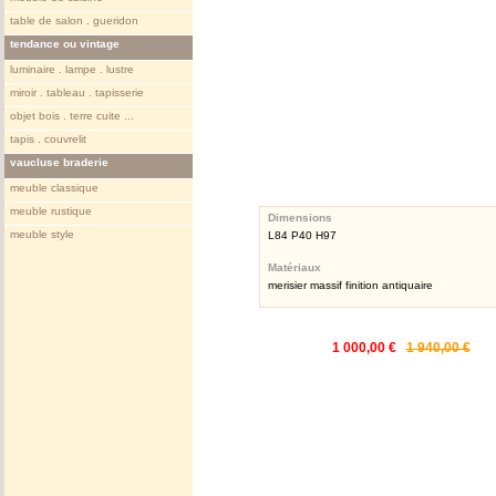
table de salon . gueridon
tendance ou vintage
luminaire . lampe . lustre
miroir . tableau . tapisserie
objet bois . terre cuite ...
tapis . couvrelit
vaucluse braderie
meuble classique
meuble rustique
Dimensions
meuble style
L84 P40 H97
Matériaux
merisier massif finition antiquaire
1 000,00 €
1 940,00 €