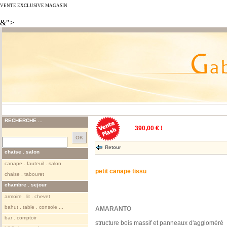
VENTE EXCLUSIVE MAGASIN
&">
RECHERCHE ...
390,00 € !
Retour
chaise . salon
canape . fauteuil . salon
petit canape tissu
chaise . tabouret
chambre . sejour
armoire . lit . chevet
bahut . table . console ...
AMARANTO
bar . comptoir
structure bois massif et panneaux d'aggloméré