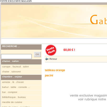
VENTE EXCLUSIVE MAGASIN
RECHERCHE ...
60,00 € !
Retour
chaise . salon
canape . fauteuil . salon
tableau orange
chaise . tabouret
pacini
chambre . sejour
armoire . lit . chevet
bahut . table . console ...
bar . comptoir
vente exclusive magasin
bibliotheque . bureau
voir rubrique notr
meuble de cuisine