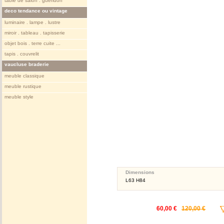
table de salon . gueridon
deco tendance ou vintage
luminaire . lampe . lustre
miroir . tableau . tapisserie
objet bois . terre cuite ...
tapis . couvrelit
vaucluse braderie
meuble classique
meuble rustique
meuble style
Dimensions
L63 H84
60,00 €
120,00 €