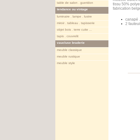
table de salon . gueridon
tissu 50% polye
fabrication belg
tendance ou vintage
luminaire . lampe . lustre
canapé .
miroir . tableau . tapisserie
2 fauteu
objet bois . terre cuite ...
tapis . couvrelit
vaucluse braderie
meuble classique
meuble rustique
meuble style