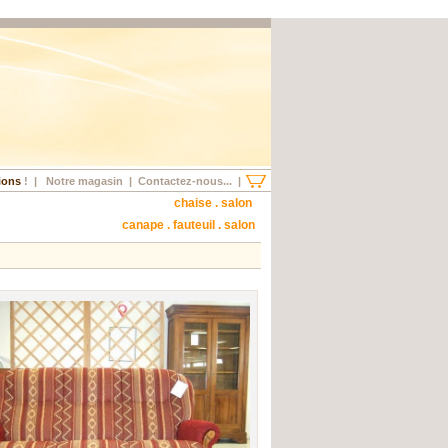
ions
!
|
Notre magasin
|
Contactez-nous...
|
chaise . salon
canape . fauteuil . salon