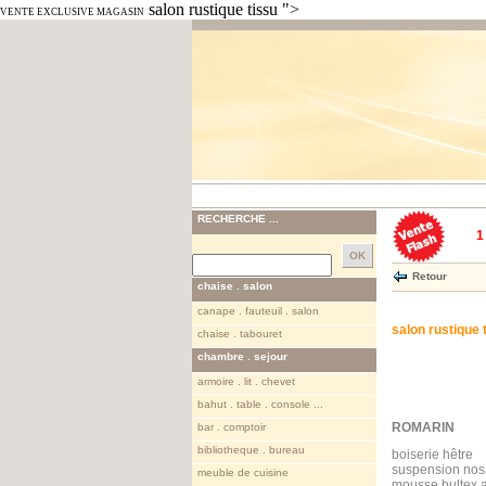
salon rustique tissu ">
VENTE EXCLUSIVE MAGASIN
RECHERCHE ...
1
Retour
chaise . salon
canape . fauteuil . salon
salon rustique 
chaise . tabouret
chambre . sejour
armoire . lit . chevet
bahut . table . console ...
ROMARIN
bar . comptoir
bibliotheque . bureau
boiserie hêtre
suspension no
meuble de cuisine
mousse bultex 