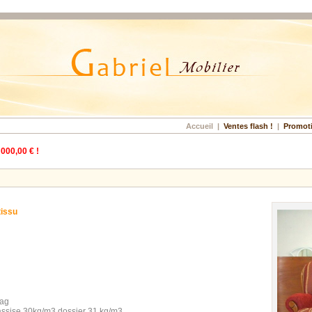
Accueil
|
Ventes flash !
|
Promot
 000,00 € !
tissu
sag
assise 30kg/m3 dossier 31 kg/m3