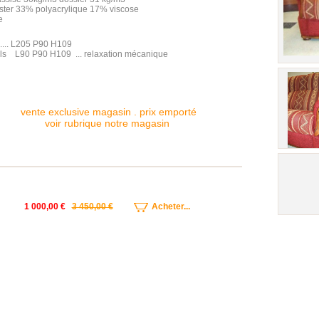
ster 33% polyacrylique 17% viscose
e
.... L205 P90 H109
ils L90 P90 H109 ... relaxation mécanique
vente exclusive magasin . prix emporté
voir rubrique notre magasin
1 000,00 €
3 450,00 €
Acheter...