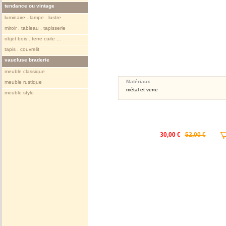
tendance ou vintage
luminaire . lampe . lustre
miroir . tableau . tapisserie
objet bois . terre cuite ...
tapis . couvrelit
vaucluse braderie
meuble classique
Matériaux
meuble rustique
métal et verre
meuble style
30,00 €
52,00 €