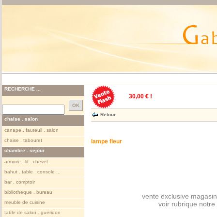
RECHERCHE ...
30,00 € !
Retour
chaise . salon
canape . fauteuil . salon
chaise . tabouret
lampe fleur
chambre . sejour
armoire . lit . chevet
bahut . table . console ...
bar . comptoir
bibliotheque . bureau
vente exclusive magasin
meuble de cuisine
voir rubrique notr
table de salon . gueridon