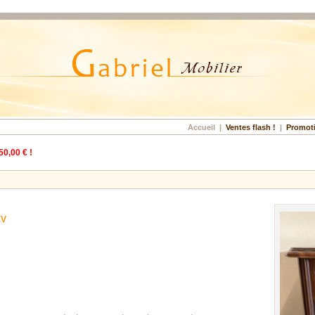
Accueil
|
Ventes flash !
|
Promot
50,00 € !
XV