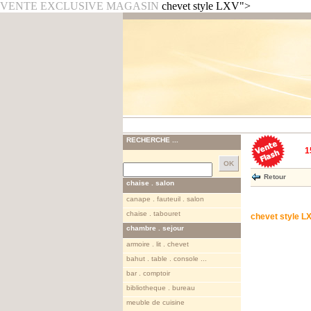
VENTE EXCLUSIVE MAGASIN
chevet style LXV">
RECHERCHE ...
1
Retour
chaise . salon
canape . fauteuil . salon
chaise . tabouret
chevet style L
chambre . sejour
armoire . lit . chevet
bahut . table . console ...
bar . comptoir
bibliotheque . bureau
meuble de cuisine