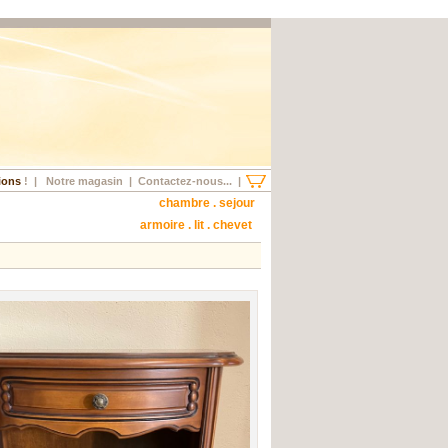
ions
!
|
Notre magasin
|
Contactez-nous...
|
chambre . sejour
armoire . lit . chevet