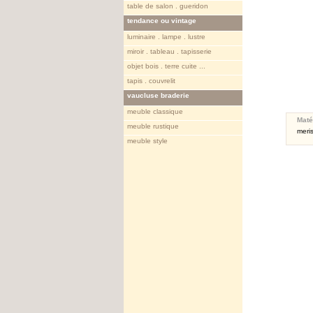
table de salon . gueridon
tendance ou vintage
luminaire . lampe . lustre
miroir . tableau . tapisserie
objet bois . terre cuite ...
tapis . couvrelit
vaucluse braderie
meuble classique
Maté
meuble rustique
meris
meuble style