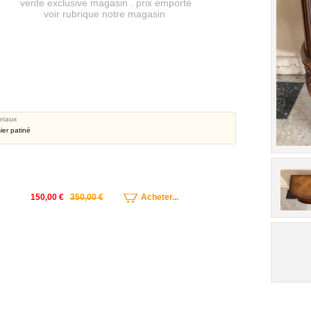
vente exclusive magasin . prix emporté
voir rubrique notre magasin
riaux
ier patiné
150,00 €
350,00 €
Acheter...