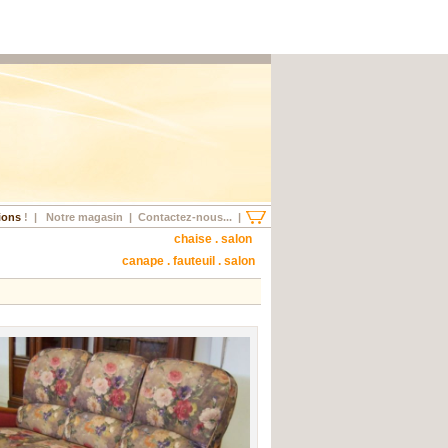
ions
!
|
Notre magasin
|
Contactez-nous...
|
chaise . salon
canape . fauteuil . salon