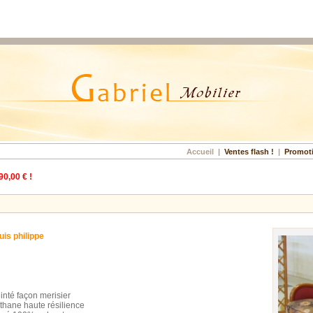
Accueil
|
Ventes flash !
|
Promot
90,00 € !
uis philippe
einté façon merisier
hane haute résilience