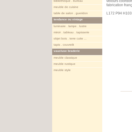
velours coordo
bibliotheque . bureau
fabrication fran
meuble de cuisine
L172 P94 H10
table de salon . gueridon
tendance ou vintage
luminaire . lampe . lustre
miroir . tableau . tapisserie
objet bois . terre cuite ...
tapis . couvrelit
vaucluse braderie
meuble classique
meuble rustique
meuble style