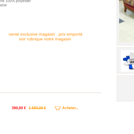
nné 100% polyester
çaise
3
vente exclusive magasin . prix emporté
voir rubrique notre magasin
390,00 €
1 680,00 €
Acheter...