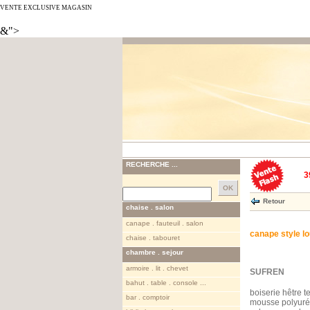
VENTE EXCLUSIVE MAGASIN
&">
RECHERCHE ...
3
Retour
chaise . salon
canape . fauteuil . salon
canape style lo
chaise . tabouret
chambre . sejour
armoire . lit . chevet
SUFREN
bahut . table . console ...
boiserie hêtre t
bar . comptoir
mousse polyurét