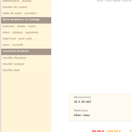
voir rubrique notr
bibliotheque . bureau
meuble de cuisine
table de salon . gueridon
deco tendance ou vintage
luminaire . lampe . lustre
miroir . tableau . tapisserie
objet bois . terre cuite ...
tapis . couvrelit
vaucluse braderie
meuble classique
meuble rustique
meuble style
Dimensions
35 X 35 H47
Matériaux
hêtre / tissu
60,00 €
160,00 €