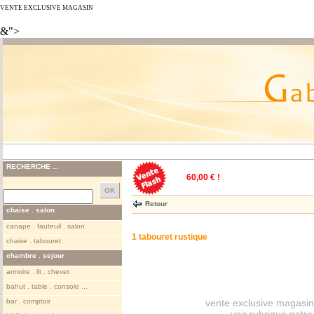
VENTE EXCLUSIVE MAGASIN
&">
RECHERCHE ...
60,00 € !
Retour
chaise . salon
canape . fauteuil . salon
1 tabouret rustique
chaise . tabouret
chambre . sejour
armoire . lit . chevet
bahut . table . console ...
bar . comptoir
vente exclusive magasin