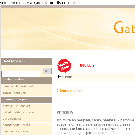
2 fauteuils cuir ">
VENTE EXCLUSIVE MAGASIN
RECHERCHE ...
800,00 € !
Retour
chaise . salon
canape . fauteuil . salon
2 fauteuils cuir
chaise . tabouret
chambre . sejour
armoire . lit . chevet
bahut . table . console ...
VITTORIA
bar . comptoir
structure en peuplier, sapin, panneaux particule
suspension sangles élastiques entrecroisées
bibliotheque . bureau
garnissage ferme en mousse polyuréthane et o
meuble de cuisine
cuir vachette gris, piqûres contrastées