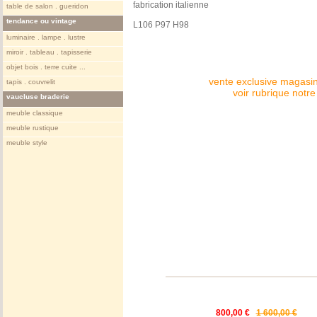
fabrication italienne
table de salon . gueridon
tendance ou vintage
L106 P97 H98
luminaire . lampe . lustre
miroir . tableau . tapisserie
objet bois . terre cuite ...
vente exclusive magasin
tapis . couvrelit
voir rubrique notr
vaucluse braderie
meuble classique
meuble rustique
meuble style
800,00 €
1 600,00 €