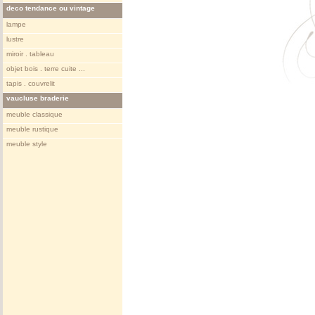
deco tendance ou vintage
lampe
lustre
miroir . tableau
objet bois . terre cuite ...
tapis . couvrelit
vaucluse braderie
meuble classique
meuble rustique
meuble style