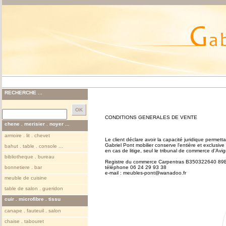
RECHERCHE ...
CONDITIONS GENERALES DE VENTE
chene . merisier . noyer ...
armoire . lit . chevet
Le client déclare avoir la capacité juridique permett
Gabriel Pont mobilier conserve l'entière et exclusi
bahut . table . console ...
en cas de litige, seul le tribunal de commerce d'A
bibliotheque . bureau
Registre du commerce Carpentras B350322640 89
bonnetiere . bar
téléphone 06 24 29 93 38
e-mail : meubles-pont@wanadoo.fr
meuble de cuisine
table de salon . gueridon
cuir . microfibre . tissu
canape . fauteuil . salon
chaise . tabouret